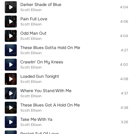
Darker Shade of Blue
4:04
Scott Ellison
Pain Full Love
4:06
Scott Ellison
Odd Man Out
4:04
Scott Ellison
These Blues Gotta Hold On Me
4:27
Scott Ellison
Crawlin' On My Knees
4:00
Scott Ellison
Loaded Gun Tonight
4:08
Scott Ellison
Where You Stand With Me
4:37
Scott Ellison
These Blues Got A Hold On Me
4:38
Scott Ellison
Take Me With Ya
3:26
Scott Ellison
Pocket Full Of Love