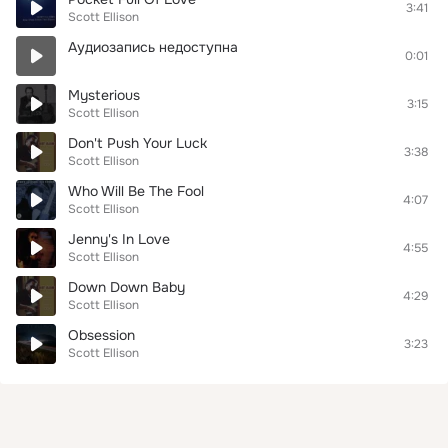
3:41
Scott Ellison
Аудиозапись недоступна
0:01
Mysterious
3:15
Scott Ellison
Don't Push Your Luck
3:38
Scott Ellison
Who Will Be The Fool
4:07
Scott Ellison
Jenny's In Love
4:55
Scott Ellison
Down Down Baby
4:29
Scott Ellison
Obsession
3:23
Scott Ellison