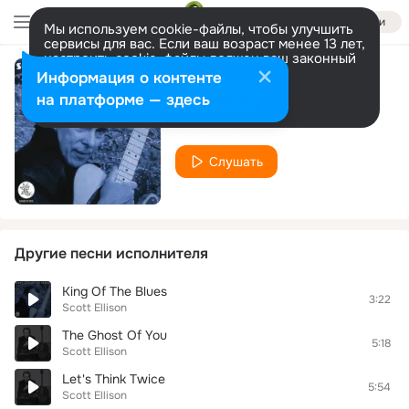
Войти
Мы используем cookie-файлы, чтобы улучшить
сервисы для вас. Если ваш возраст менее 13 лет,
настроить cookie-файлы должен ваш законный
представитель.
Больше информации
Информация о контенте
Big Blue Car
Разрешить все
Настроить
на платформе — здесь
Scott Ellison
Слушать
Другие песни исполнителя
King Of The Blues
3:22
Scott Ellison
The Ghost Of You
5:18
Scott Ellison
Let's Think Twice
5:54
Scott Ellison