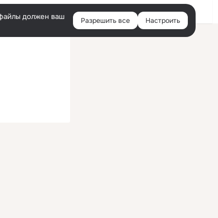
Войти
e-файлы должен ваш
Разрешить все
Настроить
Правая
колонка