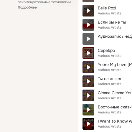
рекомендательные технологии
Подробнее
Belie Rozi
Various Artists
Если бы не ты
Various Artists
Аудиозапись нед
Серебро
Various Artists
You´re My Love [M
Various Artists
Ты не ангел
Various Artists
Gimme Gimme Your
Various Artists
Восточные сказк
Various Artists
I Want to Know W
Various Artists