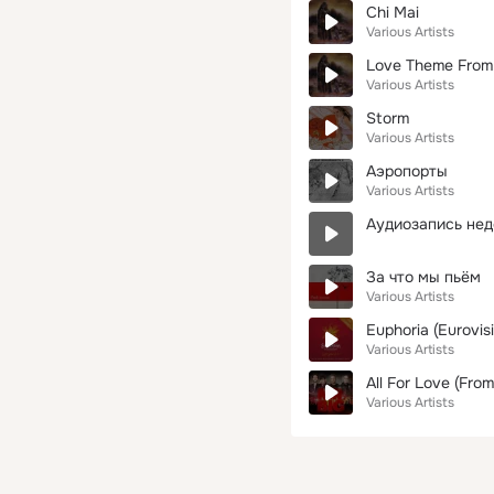
Chi Mai
Various Artists
Love Theme From
Various Artists
Storm
Various Artists
Аэропорты
Various Artists
Аудиозапись нед
За что мы пьём
Various Artists
Euphoria (Eurovis
Various Artists
All For Love (Fro
Various Artists