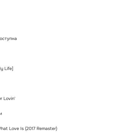
оступна
y Life]
 Lovin'
и
hat Love Is (2017 Remaster)