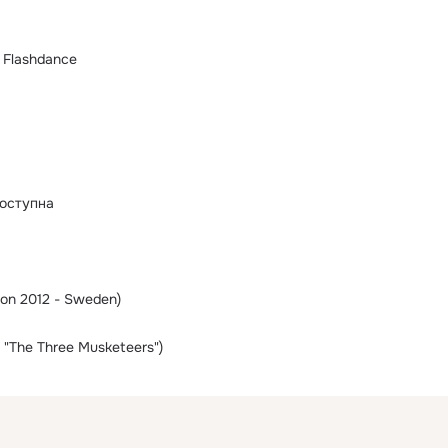
 Flashdance
оступна
ion 2012 - Sweden)
m "The Three Musketeers")