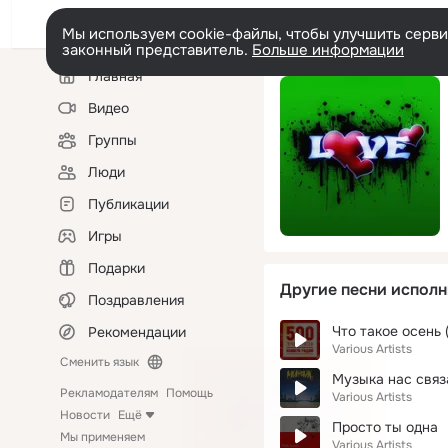
Мы используем cookie-файлы, чтобы улучшить сервис
законный представитель.
Больше информации
Левая
Главная
колонка
Видео
Группы
Люди
Публикации
Игры
Подарки
Другие песни исполн
Поздравления
Что такое осень 
Рекомендации
Various Artists
Сменить язык
Музыка нас связ
Рекламодателям
Помощь
Various Artists
Новости
Ещё
Просто ты одна
Мы применяем
Various Artists