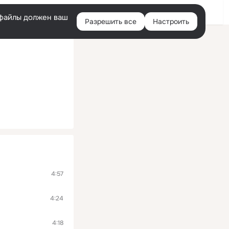
Войти
e-файлы должен ваш
Разрешить все
Настроить
Правая
колонка
4:57
4:24
4:18