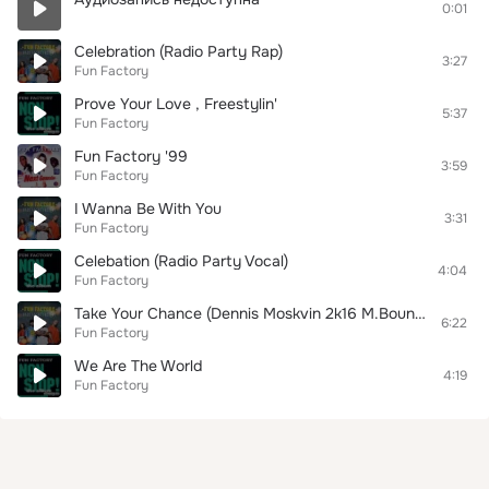
0:01
Celebration (Radio Party Rap)
3:27
Fun Factory
Prove Your Love , Freestylin'
5:37
Fun Factory
Fun Factory '99
3:59
Fun Factory
I Wanna Be With You
3:31
Fun Factory
Celebation (Radio Party Vocal)
4:04
Fun Factory
Take Your Chance (Dennis Moskvin 2k16 M.Bounce Remix)
6:22
Fun Factory
We Are The World
4:19
Fun Factory