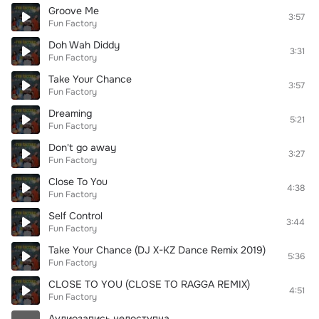
Groove Me
3:57
Fun Factory
Doh Wah Diddy
3:31
Fun Factory
Take Your Chance
3:57
Fun Factory
Dreaming
5:21
Fun Factory
Don't go away
3:27
Fun Factory
Close To You
4:38
Fun Factory
Self Control
3:44
Fun Factory
Take Your Chance (DJ X-KZ Dance Remix 2019)
5:36
Fun Factory
CLOSE TO YOU (CLOSE TO RAGGA REMIX)
4:51
Fun Factory
Аудиозапись недоступна