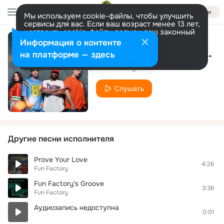
Войти
Мы используем cookie-файлы, чтобы улучшить
сервисы для вас. Если ваш возраст менее 13 лет,
настроить cookie-файлы должен ваш законный
представитель.
Больше информации
Информация о контенте
Pain (Ural Djs Edit Full Version)
Разрешить все
Настроить
на платформе — здесь
Fun Factory
Слушать
Другие песни исполнителя
Prove Your Love
4:26
Fun Factory
Fun Factory's Groove
3:36
Fun Factory
Аудиозапись недоступна
0:01