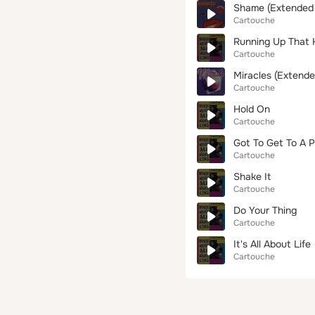
Shame (Extended 
Cartouche
Running Up That Hi
Cartouche
Miracles (Extende
Cartouche
Hold On
Cartouche
Got To Get To A P
Cartouche
Shake It
Cartouche
Do Your Thing
Cartouche
It's All About Life
Cartouche