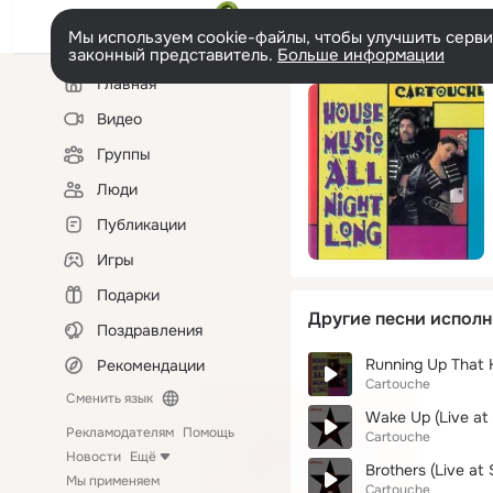
Мы используем cookie-файлы, чтобы улучшить сервис
законный представитель.
Больше информации
Левая
Главная
колонка
Видео
Группы
Люди
Публикации
Игры
Подарки
Другие песни исполн
Поздравления
Running Up That Hi
Рекомендации
Cartouche
Сменить язык
Wake Up (Live at
Рекламодателям
Помощь
Cartouche
Новости
Ещё
Brothers (Live at
Мы применяем
Cartouche