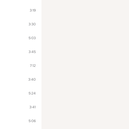
3:19
3:30
5:03
3:45
7:12
3:40
5:24
3:41
5:06