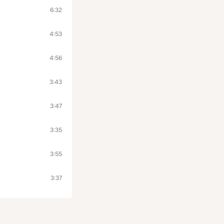
6:32
4:53
4:56
3:43
3:47
3:35
3:55
3:37