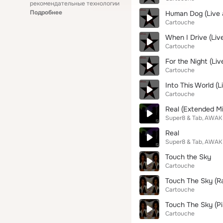
рекомендательные технологии
Подробнее
Human Dog (Live 
Cartouche
When I Drive (Liv
Cartouche
For the Night (Li
Cartouche
Into This World (
Cartouche
Real (Extended Mi
Super8 & Tab
AWAK
Real
Super8 & Tab
AWAK
Touch the Sky
Cartouche
Touch The Sky (Ra
Cartouche
Touch The Sky (P
Cartouche