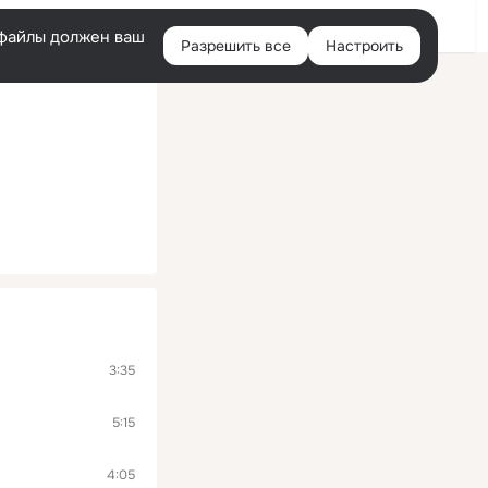
Войти
e-файлы должен ваш
Разрешить все
Настроить
Правая
колонка
3:35
5:15
4:05