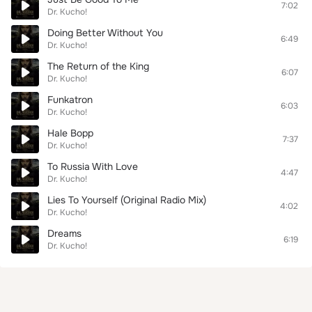
7:02
Dr. Kucho!
Doing Better Without You
6:49
Dr. Kucho!
The Return of the King
6:07
Dr. Kucho!
Funkatron
6:03
Dr. Kucho!
Hale Bopp
7:37
Dr. Kucho!
To Russia With Love
4:47
Dr. Kucho!
Lies To Yourself (Original Radio Mix)
4:02
Dr. Kucho!
Dreams
6:19
Dr. Kucho!