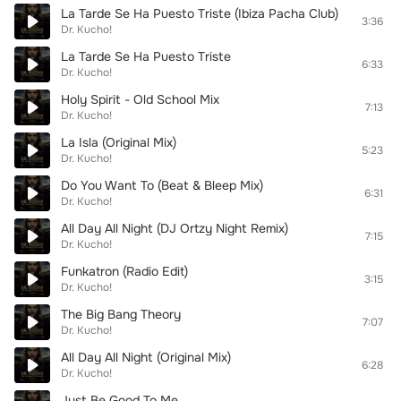
La Tarde Se Ha Puesto Triste (Ibiza Pacha Club)
3:36
Dr. Kucho!
La Tarde Se Ha Puesto Triste
6:33
Dr. Kucho!
Holy Spirit - Old School Mix
7:13
Dr. Kucho!
La Isla (Original Mix)
5:23
Dr. Kucho!
Do You Want To (Beat & Bleep Mix)
6:31
Dr. Kucho!
All Day All Night (DJ Ortzy Night Remix)
7:15
Dr. Kucho!
Funkatron (Radio Edit)
3:15
Dr. Kucho!
The Big Bang Theory
7:07
Dr. Kucho!
All Day All Night (Original Mix)
6:28
Dr. Kucho!
Just Be Good To Me