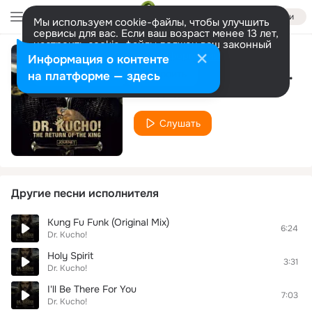
Войти
Мы используем cookie-файлы, чтобы улучшить
сервисы для вас. Если ваш возраст менее 13 лет,
настроить cookie-файлы должен ваш законный
представитель.
Больше информации
Информация о контенте
Belmondo Rulez 4.0 (Seedy Jazz & Eeemus Remix)
Разрешить все
Настроить
на платформе — здесь
Dr. Kucho!
Слушать
Другие песни исполнителя
Kung Fu Funk (Original Mix)
6:24
Dr. Kucho!
Holy Spirit
3:31
Dr. Kucho!
I'll Be There For You
7:03
Dr. Kucho!