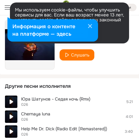
Войти
Мы используем cookie-файлы, чтобы улучшить
сервисы для вас. Если ваш возраст менее 13 лет,
настроить cookie-файлы должен ваш законный
представитель.
Больше информации
Информация о контенте
18. -
Разрешить все
Настроить
на платформе — здесь
026
Слушать
Другие песни исполнителя
Юра Шатунов - Седая ночь (Rmx)
5:21
026
Chernaya luna
4:01
026
Help Me Dr. Dick (Radio Edit [Remastered])
3:40
026