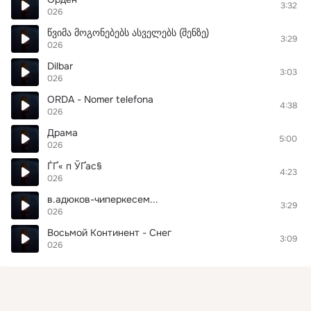
3:32
026
წვიმა მოგონებებს ასველებს (შენზე)
3:29
026
Dilbar
3:03
026
ORDA - Nomer telefona
4:38
026
Драма
5:00
026
ЃҐ« п ЎҐас§
4:23
026
в.адюков-чиперкесем...
3:29
026
Восьмой Континент - Снег
3:09
026