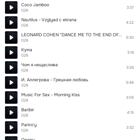
Coco Jamboo
3:37
026
Nautilus - Vzglyad c ekrana
4:22
026
LEONARD COHEN "DANCE ME TO THE END OF LOVE"
5:30
026
Кума
3:19
026
Чом я нещаслива
3:26
026
И. Аллегрова - Грешная любовь
5:46
026
Music For Sex - Morning Kiss
3:05
026
Baribir
4:15
026
Pariro'y
3:32
026
Орден