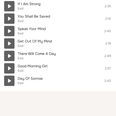
If I Am Strong
2:35
Evol
You Shall Be Saved
2:14
Evol
Speak Your Mind
2:45
Evol
Get Out Of My Mind
2:19
Evol
There Will Come A Day
2:49
Evol
Good Morning Girl
2:57
Evol
Day Of Sorrow
2:43
Evol