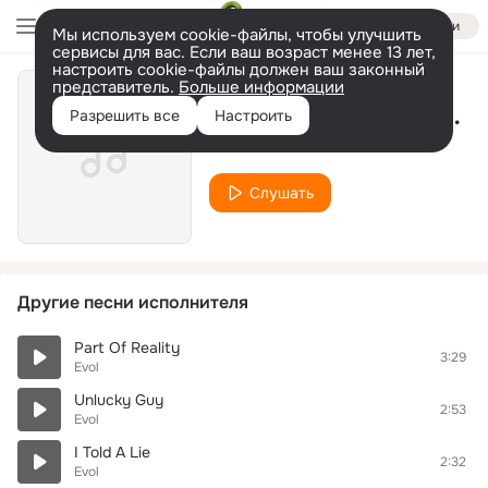
Войти
Мы используем cookie-файлы, чтобы улучшить
сервисы для вас. Если ваш возраст менее 13 лет,
настроить cookie-файлы должен ваш законный
представитель.
Больше информации
I Just Don't Care To Dance
Разрешить все
Настроить
Evol
Слушать
Другие песни исполнителя
Part Of Reality
3:29
Evol
Unlucky Guy
2:53
Evol
I Told A Lie
2:32
Evol