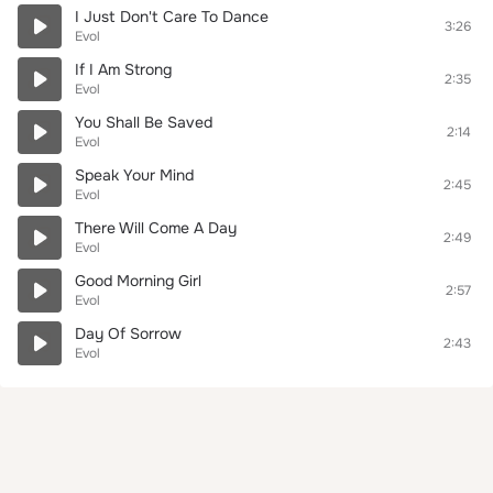
I Just Don't Care To Dance
3:26
Evol
If I Am Strong
2:35
Evol
You Shall Be Saved
2:14
Evol
Speak Your Mind
2:45
Evol
There Will Come A Day
2:49
Evol
Good Morning Girl
2:57
Evol
Day Of Sorrow
2:43
Evol