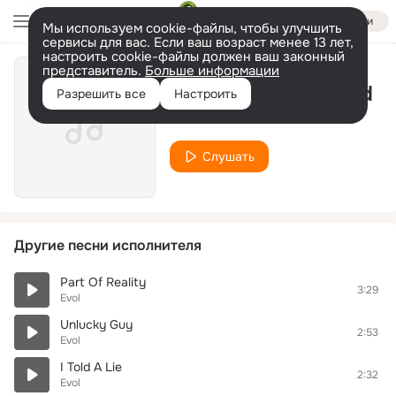
Войти
Мы используем cookie-файлы, чтобы улучшить
сервисы для вас. Если ваш возраст менее 13 лет,
настроить cookie-файлы должен ваш законный
представитель.
Больше информации
Get Out Of My Mind
Разрешить все
Настроить
Evol
Слушать
Другие песни исполнителя
Part Of Reality
3:29
Evol
Unlucky Guy
2:53
Evol
I Told A Lie
2:32
Evol