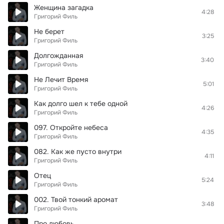
Женщина загадка
4:28
Григорий Филь
Не берет
3:25
Григорий Филь
Долгожданная
3:40
Григорий Филь
Не Лечит Время
5:01
Григорий Филь
Как долго шел к тебе одной
4:26
Григорий Филь
097. Откройте небеса
4:35
Григорий Филь
082. Как же пусто внутри
4:11
Григорий Филь
Отец
5:24
Григорий Филь
002. Твой тонкий аромат
3:48
Григорий Филь
Про любовь