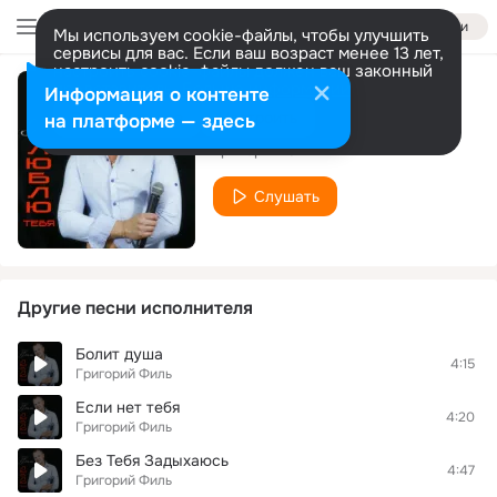
Войти
Мы используем cookie-файлы, чтобы улучшить
сервисы для вас. Если ваш возраст менее 13 лет,
настроить cookie-файлы должен ваш законный
представитель.
Больше информации
Информация о контенте
Годы мои
Разрешить все
Настроить
на платформе — здесь
Григорий Филь
Слушать
Другие песни исполнителя
Болит душа
4:15
Григорий Филь
Если нет тебя
4:20
Григорий Филь
Без Тебя Задыхаюсь
4:47
Григорий Филь