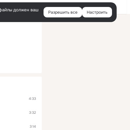
Войти
e-файлы должен ваш
Разрешить все
Настроить
Правая
колонка
4:33
3:32
3:14