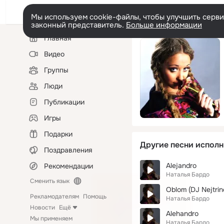
Мы используем cookie-файлы, чтобы улучшить сервис
законный представитель.
Больше информации
Левая
Главная
колонка
Видео
Группы
Люди
Публикации
Игры
Подарки
Другие песни исполн
Поздравления
Alejandro
Рекомендации
Наталья Бардо
Сменить язык
Oblom (DJ Nejtrin
Рекламодателям
Помощь
Наталья Бардо
Новости
Ещё
Alehandro
Мы применяем
Наталья Бардо