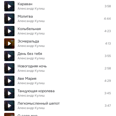
Караван
3:58
Александр Кулиш
Молитва
4:44
Александр Кулиш
Колыбельная
4:23
Александр Кулиш
Эсмеральда
4:13
Александр Кулиш
День без тебя
3:55
Александр Кулиш
Новогодняя ночь
2:58
Александр Кулиш
Аве Мария
4:29
Александр Кулиш
Танцующая королева
3:45
Александр Кулиш
Легкомысленный шепот
3:47
Александр Кулиш
О соле миа