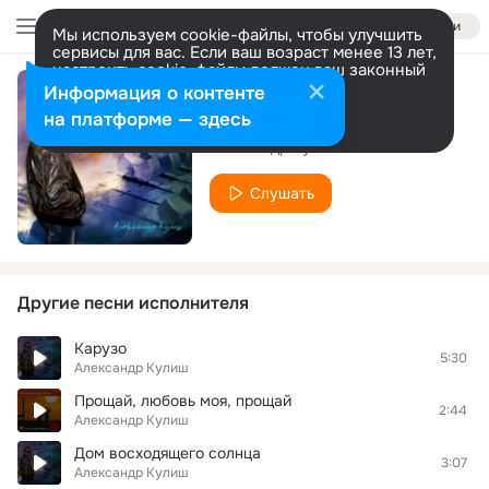
Войти
Мы используем cookie-файлы, чтобы улучшить
сервисы для вас. Если ваш возраст менее 13 лет,
настроить cookie-файлы должен ваш законный
представитель.
Больше информации
Информация о контенте
Путники в ночи
Разрешить все
Настроить
на платформе — здесь
Александр Кулиш
Слушать
Другие песни исполнителя
Карузо
5:30
Александр Кулиш
Прощай, любовь моя, прощай
2:44
Александр Кулиш
Дом восходящего солнца
3:07
Александр Кулиш