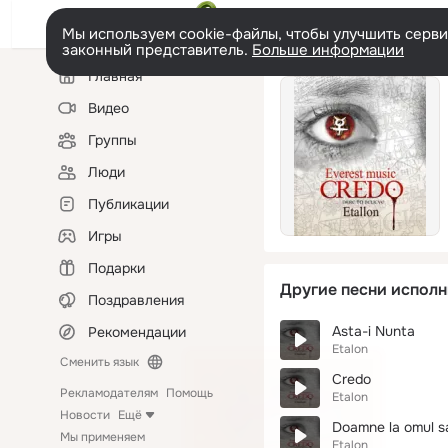
Мы используем cookie-файлы, чтобы улучшить сервис
законный представитель.
Больше информации
Левая
Главная
колонка
Видео
Группы
Люди
Публикации
Игры
Подарки
Другие песни исполн
Поздравления
Asta-i Nunta
Рекомендации
Etalon
Сменить язык
Credo
Рекламодателям
Помощь
Etalon
Новости
Ещё
Doamne la omul s
Мы применяем
Etalon