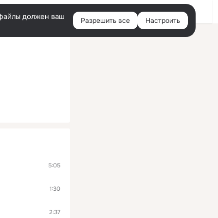
Войти
e-файлы должен ваш
Разрешить все
Настроить
Правая
колонка
5:05
1:30
2:37