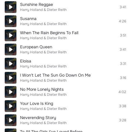
Sunshine Reggae
3:41
Harry Holland & Dieter Reith
Susanna
4:26
Harry Holland & Dieter Reith
When The Rain Beginns To Fall
3:51
Harry Holland & Dieter Reith
European Queen
3:41
Harry Holland & Dieter Reith
Eloisa
3:31
Harry Holland & Dieter Reith
I Won't Let The Sun Go Down On Me
3:16
Harry Holland & Dieter Reith
No More Lonely Nights
4:02
Harry Holland & Dieter Reith
Your Love Is King
3:38
Harry Holland & Dieter Reith
Neverending Story
3:28
Harry Holland & Dieter Reith
To All The Girls I've Loved Before