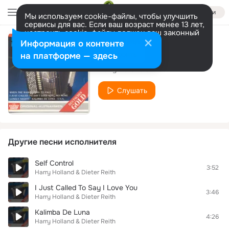
Войти
Мы используем cookie-файлы, чтобы улучшить
сервисы для вас. Если ваш возраст менее 13 лет,
настроить cookie-файлы должен ваш законный
представитель.
Больше информации
Информация о контенте
Forever Young
Разрешить все
Настроить
на платформе — здесь
Harry Holland & Dieter Reith
Слушать
Другие песни исполнителя
Self Control
3:52
Harry Holland & Dieter Reith
I Just Called To Say I Love You
3:46
Harry Holland & Dieter Reith
Kalimba De Luna
4:26
Harry Holland & Dieter Reith