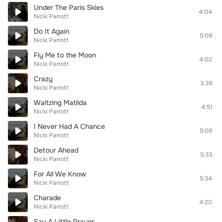
Under The Paris Skies
4:04
Nicki Parrott
Do It Again
5:09
Nicki Parrott
Fly Me to the Moon
4:02
Nicki Parrott
Crazy
3:39
Nicki Parrott
Waltzing Matilda
4:51
Nicki Parrott
I Never Had A Chance
5:09
Nicki Parrott
Detour Ahead
5:33
Nicki Parrott
For All We Know
5:34
Nicki Parrott
Charade
4:20
Nicki Parrott
Say A Little Prayer