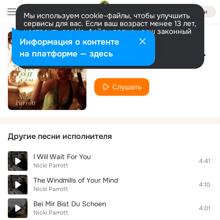
Войти
Мы используем cookie-файлы, чтобы улучшить
сервисы для вас. Если ваш возраст менее 13 лет,
настроить cookie-файлы должен ваш законный
представитель.
Больше информации
Информация о контенте
I've Got A Crush On You
Разрешить все
Настроить
на платформе — здесь
Nicki Parrott
Слушать
Другие песни исполнителя
I Will Wait For You
4:41
Nicki Parrott
The Windmills of Your Mind
4:10
Nicki Parrott
Bei Mir Bist Du Schoen
4:01
Nicki Parrott