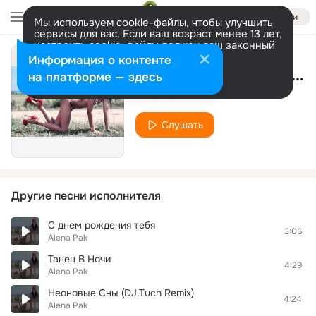
Войти
Мы используем cookie-файлы, чтобы улучшить
сервисы для вас. Если ваш возраст менее 13 лет,
настроить cookie-файлы должен ваш законный
представитель.
Больше информации
Информация о контенте
Сходить С Ума (DJ Tuch Remix)
Разрешить все
Настроить
на платформе — здесь
Alena Pak
Слушать
Другие песни исполнителя
С днем рождения тебя
3:06
Alena Pak
Танец В Ночи
4:29
Alena Pak
Неоновые Сны (DJ.Tuch Remix)
4:24
Alena Pak