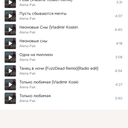
3:31
Alena Pak
Пусть сбываются мечты
4:07
Alena Pak
Неоновые Сны (Vladimir Koskin
4:40
Alena Pak
Неоновые сны
4:18
Alena Pak
Одна на миллион
3:08
Alena Pak
Танец в ночи (FuzzDead Remix)(Radio edit)
4:54
Alena Pak
Только любимая (Vladimir Koski
4:27
Alena Pak
Только любимая
3:40
Alena Pak