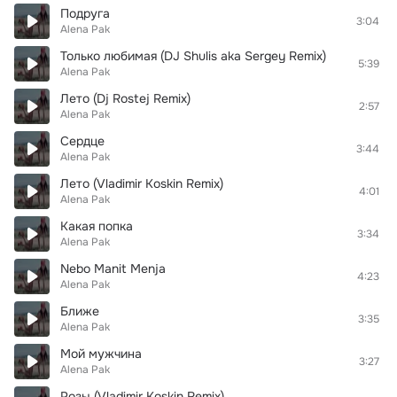
Подруга
3:04
Alena Pak
Только любимая (DJ Shulis aka Sergey Remix)
5:39
Alena Pak
Лето (Dj Rostej Remix)
2:57
Alena Pak
Сердце
3:44
Alena Pak
Лето (Vladimir Koskin Remix)
4:01
Alena Pak
Какая попка
3:34
Alena Pak
Nebo Manit Menja
4:23
Alena Pak
Ближе
3:35
Alena Pak
Мой мужчина
3:27
Alena Pak
Розы (Vladimir Koskin Remix)