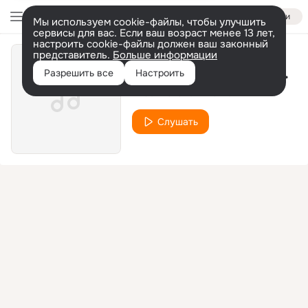
Войти
Мы используем cookie-файлы, чтобы улучшить
сервисы для вас. Если ваш возраст менее 13 лет,
настроить cookie-файлы должен ваш законный
представитель.
Больше информации
When We Ride on Our Enymyz (Part2) (feat. Assassin)
Разрешить все
Настроить
2Pac-Makaveli The Don
Слушать