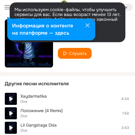
Войти
Мы используем cookie-файлы, чтобы улучшить
сервисы для вас. Если ваш возраст менее 13 лет,
настроить cookie-файлы должен ваш законный
представитель.
Больше информации
Информация о контенте
Rap Tarixi
Разрешить все
Настроить
на платформе — здесь
Dior
Слушать
Другие песни исполнителя
Xaydarmatika
4:24
Dior
Положение (4 Remix)
1:54
Dior
Lil Gangstaga Diss
3:43
Dior