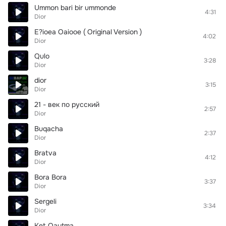
Ummon bari bir ummonde
4:31
Dior
E?ioea Oaiooe ( Original Version )
4:02
Dior
Qulo
3:28
Dior
dior
3:15
Dior
21 - век по русский
2:57
Dior
Buqacha
2:37
Dior
Bratva
4:12
Dior
Bora Bora
3:37
Dior
Sergeli
3:34
Dior
Ket Qaytma