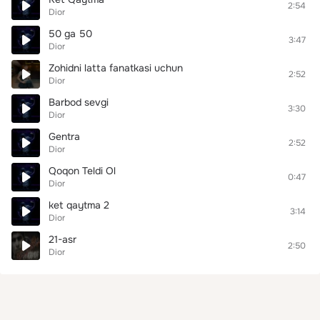
2:54
Dior
50 ga 50
3:47
Dior
Zohidni latta fanatkasi uchun
2:52
Dior
Barbod sevgi
3:30
Dior
Gentra
2:52
Dior
Qoqon Teldi Ol
0:47
Dior
ket qaytma 2
3:14
Dior
21-asr
2:50
Dior