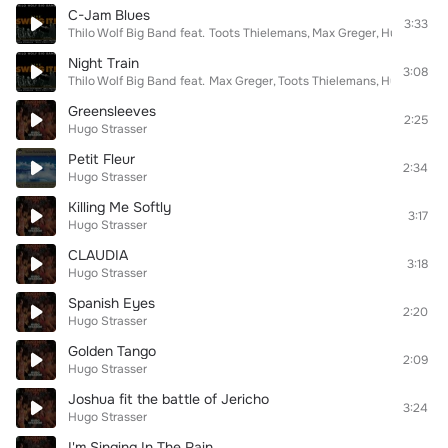
C-Jam Blues
3:33
Thilo Wolf Big Band
feat.
Toots Thielemans
Max Greger
Hugo Strass
Night Train
3:08
Thilo Wolf Big Band
feat.
Max Greger
Toots Thielemans
Hugo Strass
Greensleeves
2:25
Hugo Strasser
Petit Fleur
2:34
Hugo Strasser
Killing Me Softly
3:17
Hugo Strasser
CLAUDIA
3:18
Hugo Strasser
Spanish Eyes
2:20
Hugo Strasser
Golden Tango
2:09
Hugo Strasser
Joshua fit the battle of Jericho
3:24
Hugo Strasser
I'm Singing In The Rain