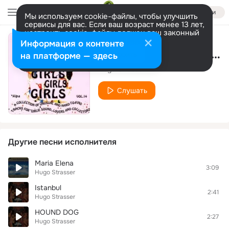
Войти
Мы используем cookie-файлы, чтобы улучшить
сервисы для вас. Если ваш возраст менее 13 лет,
настроить cookie-файлы должен ваш законный
представитель.
Больше информации
Информация о контенте
Raindrops Keep Falling On My H
Разрешить все
Настроить
на платформе — здесь
Hugo Strasser
Слушать
Другие песни исполнителя
Maria Elena
3:09
Hugo Strasser
Istanbul
2:41
Hugo Strasser
HOUND DOG
2:27
Hugo Strasser