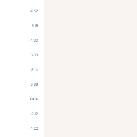
4:52
5:18
4:32
3:39
3:14
3:38
6:04
4:12
4:22