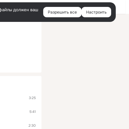
Войти
e-файлы должен ваш
Разрешить все
Настроить
Правая
колонка
3:25
5:41
2:30