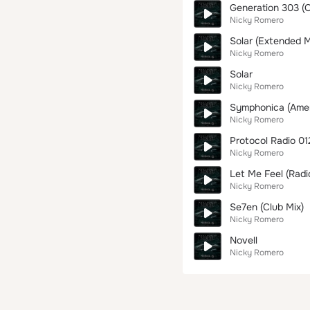
Generation 303 (O
Nicky Romero
Solar (Extended M
Nicky Romero
Solar
Nicky Romero
Symphonica (Amer
Nicky Romero
Protocol Radio 01
Nicky Romero
Let Me Feel (Radio
Nicky Romero
Se7en (Club Mix)
Nicky Romero
Novell
Nicky Romero