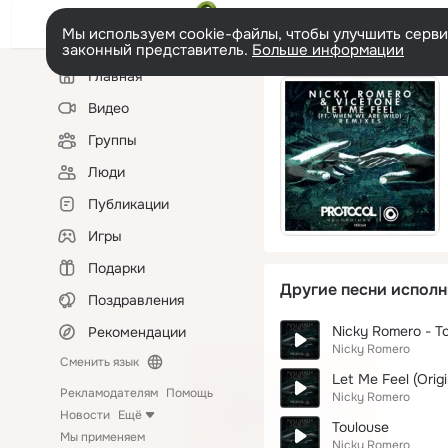
Мы используем cookie-файлы, чтобы улучшить сервис
законный представитель.
Больше информации
Левая
Главная
колонка
Видео
Группы
Люди
Публикации
Игры
Подарки
Другие песни исполн
Поздравления
Nicky Romero - To
Рекомендации
Nicky Romero
Сменить язык
Let Me Feel (Origi
Рекламодателям
Помощь
Nicky Romero
Новости
Ещё
Toulouse
Мы применяем
Nicky Romero