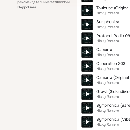
рекомендательные технологии
Подробнее
Toulouse (Original
Nicky Romero
Symphonica
Nicky Romero
Protocol Radio 0
Nicky Romero
Camorra
Nicky Romero
Generation 303
Nicky Romero
Camorra (Original 
Nicky Romero
Growl (Sickindivid
Nicky Romero
Symphonica (Bare
Nicky Romero
Symphonica [Vibe
Nicky Romero