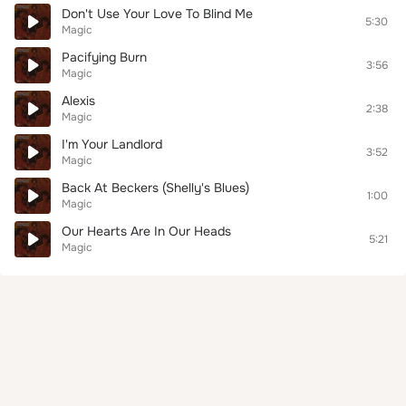
Don't Use Your Love To Blind Me
5:30
Magic
Pacifying Burn
3:56
Magic
Alexis
2:38
Magic
I'm Your Landlord
3:52
Magic
Back At Beckers (Shelly's Blues)
1:00
Magic
Our Hearts Are In Our Heads
5:21
Magic