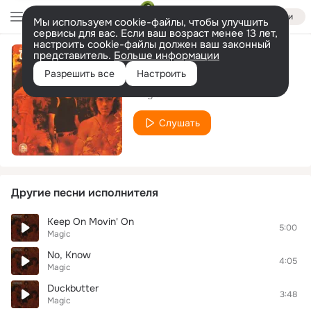
Войти
Мы используем cookie-файлы, чтобы улучшить
сервисы для вас. Если ваш возраст менее 13 лет,
настроить cookie-файлы должен ваш законный
представитель.
Больше информации
Velvet Underwear
Разрешить все
Настроить
Magic
Слушать
Другие песни исполнителя
Keep On Movin' On
5:00
Magic
No, Know
4:05
Magic
Duckbutter
3:48
Magic