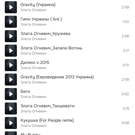
Gravity (Украина)
2:59
Злата Огневич
Гимн Украины ( live )
1:20
Злата Огневич
Злата Огневич_Кружева
2:56
Злата Огневич
Злата Огневич_Запали Вогонь
3:17
Злата Огневич
Далеко v.2015
3:01
Злата Огневич
Gravity (Евровидение 2013 Украина)
2:59
Злата Огневич
Беги
3:02
Злата Огневич
Злата Огневич_Танцювати
3:15
Злата Огневич
Кукушка (For People remix)
3:08
Злата Огневич
My Bunny