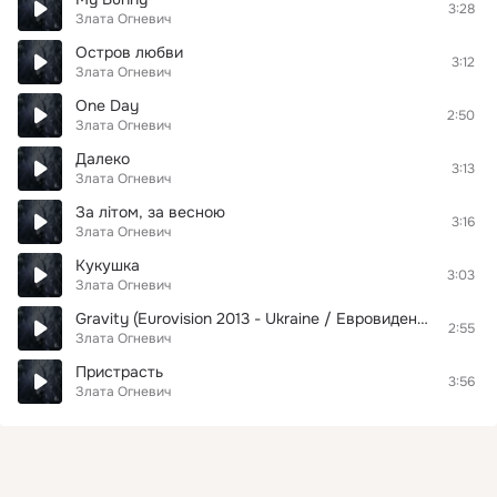
3:28
Злата Огневич
Остров любви
3:12
Злата Огневич
One Day
2:50
Злата Огневич
Далеко
3:13
Злата Огневич
За літом, за весною
3:16
Злата Огневич
Кукушка
3:03
Злата Огневич
Gravity (Eurovision 2013 - Ukraine / Евровидение 2013 - Украина)
2:55
Злата Огневич
Пристрасть
3:56
Злата Огневич