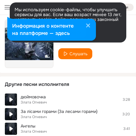
Войти
Мы используем cookie-файлы, чтобы улучшить
сервисы для вас. Если ваш возраст менее 13 лет,
настроить cookie-файлы должен ваш законный
представитель.
Больше информации
Информация о контенте
Моя мелодія
Разрешить все
Настроить
на платформе — здесь
Злата Огневич
Слушать
Другие песни исполнителя
дюймовочка
3:28
Злата Огневич
За лісами горами (За лесами горами)
3:20
Злата Огневич
Ангелы
3:41
Злата Огневич