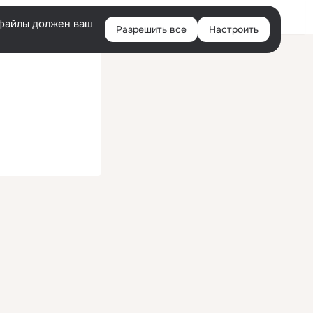
Войти
e-файлы должен ваш
Разрешить все
Настроить
Правая
колонка