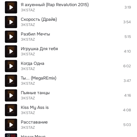
Я ахуенный (Rap Revalution 2015)
3:19
ЭКSТАZ
Скорость (Драйв)
3:54
ЭКSТАZ
Разбил Мечты
5:15
ЭКSТАZ
Игрушка Для тебя
4:10
ЭКSТАZ
Когда Одна
6:02
ЭКSТАZ
Ты... (MegaREmix)
3:47
ЭКSТАZ
Пьяные танцы
4:16
ЭКSТАZ
Kiss My Ass is
4:08
ЭКSТАZ
Расставание
5:03
ЭКSТАZ
Научи Меня