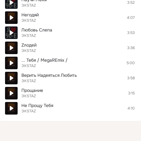
3:52
ЭКSТАZ
Негодяй
4:07
ЭКSТАZ
Любовь Слепа
3:53
ЭКSТАZ
Zлодей
3:36
ЭКSТАZ
... Тебя / MegaREmix /
5:00
ЭКSТАZ
Верить Надеяться Любить
3:58
ЭКSТАZ
Прощание
3:15
ЭКSТАZ
Не Прощу Тебя
4:10
ЭКSТАZ