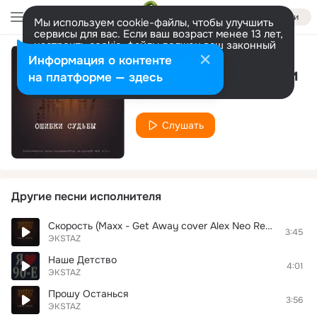
Войти
Мы используем cookie-файлы, чтобы улучшить
сервисы для вас. Если ваш возраст менее 13 лет,
настроить cookie-файлы должен ваш законный
представитель.
Больше информации
Информация о контенте
Чувства Без Любви
Разрешить все
Настроить
на платформе — здесь
ЭКSТАZ
Слушать
Другие песни исполнителя
Скорость (Maxx - Get Away cover Alex Neo Remix 2015)
3:45
ЭКSТАZ
Наше Детство
4:01
ЭКSТАZ
Прошу Останься
3:56
ЭКSТАZ