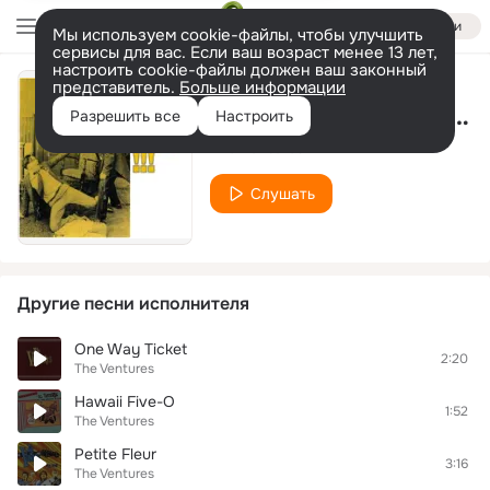
Войти
Мы используем cookie-файлы, чтобы улучшить
сервисы для вас. Если ваш возраст менее 13 лет,
настроить cookie-файлы должен ваш законный
представитель.
Больше информации
Супер Вентурес - 5-ая сомфония
Разрешить все
Настроить
The Ventures
Слушать
Другие песни исполнителя
One Way Ticket
2:20
The Ventures
Hawaii Five-O
1:52
The Ventures
Petite Fleur
3:16
The Ventures