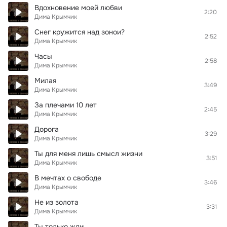
Вдохновение моей любви
2:20
Дима Крымчик
Снег кружится над зонои?
2:52
Дима Крымчик
Часы
2:58
Дима Крымчик
Милая
3:49
Дима Крымчик
За плечами 10 лет
2:45
Дима Крымчик
Дорога
3:29
Дима Крымчик
Ты для меня лишь смысл жизни
3:51
Дима Крымчик
В мечтах о свободе
3:46
Дима Крымчик
Не из золота
3:31
Дима Крымчик
Ты только жди