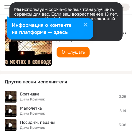
Войти
Мы используем cookie-файлы, чтобы улучшить
сервисы для вас. Если ваш возраст менее 13 лет,
настроить cookie-файлы должен ваш законный
представитель.
Больше информации
Информация о контенте
Перекрестками старых улиц
Разрешить все
Настроить
на платформе — здесь
Дима Крымчик
Слушать
Другие песни исполнителя
Братишка
3:25
Дима Крымчик
Малолетка
3:14
Дима Крымчик
Посидим, пацаны
5:08
Дима Крымчик