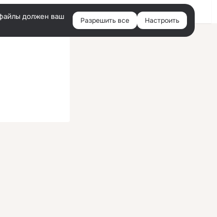
Войти
e-файлы должен ваш
Разрешить все
Настроить
Правая
колонка