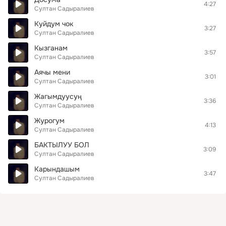
4:27
Султан Садыралиев
Куйдум чок
3:27
Султан Садыралиев
Кызганам
3:57
Султан Садыралиев
Аячы мени
3:01
Султан Садыралиев
Жагымдуусуң
3:36
Султан Садыралиев
Журогум
4:13
Султан Садыралиев
БАКТЫЛУУ БОЛ
3:09
Султан Садыралиев
Карындашым
3:47
Султан Садыралиев