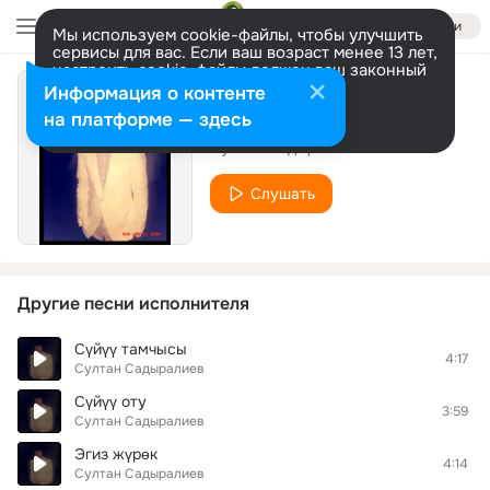
Войти
Мы используем cookie-файлы, чтобы улучшить
сервисы для вас. Если ваш возраст менее 13 лет,
настроить cookie-файлы должен ваш законный
представитель.
Больше информации
Информация о контенте
Таарынба
Разрешить все
Настроить
на платформе — здесь
Султан Садыралиев
Слушать
Другие песни исполнителя
Сүйүү тамчысы
4:17
Султан Садыралиев
Сүйүү оту
3:59
Султан Садыралиев
Эгиз жүрөк
4:14
Султан Садыралиев