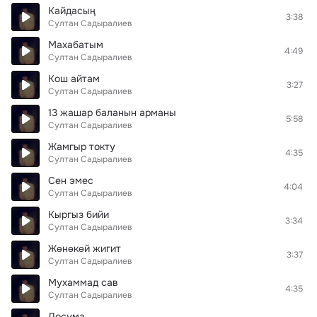
Кайдасың
3:38
Султан Садыралиев
Махабатым
4:49
Султан Садыралиев
Кош айтам
3:27
Султан Садыралиев
13 жашар баланын арманы
5:58
Султан Садыралиев
Жамгыр токту
4:35
Султан Садыралиев
Сен эмес
4:04
Султан Садыралиев
Кыргыз бийи
3:34
Султан Садыралиев
Жөнөкөй жигит
3:37
Султан Садыралиев
Мухаммад сав
4:35
Султан Садыралиев
Досума