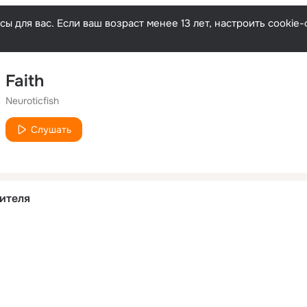
ы для вас. Если ваш возраст менее 13 лет, настроить cooki
Faith
Neuroticfish
Слушать
ителя