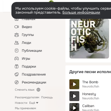
Мы используем cookie-файлы, чтобы улучшить сервис
законный представитель.
Больше информации
Левая
Главная
колонка
Видео
Группы
Люди
Публикации
Игры
Подарки
Другие песни исполн
Поздравления
The Bomb
Рекомендации
Neuroticfish
Сменить язык
Honesty
Рекламодателям
Помощь
Neuroticfish
Новости
Ещё
Caliban
Мы применяем
Neuroticfish