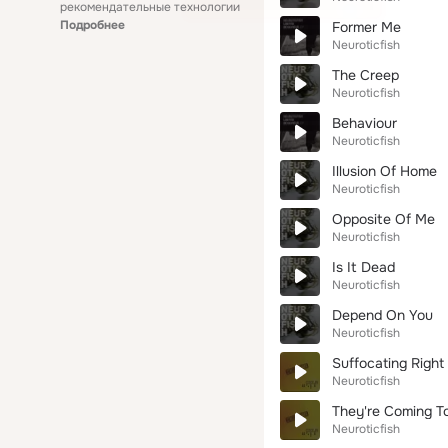
рекомендательные технологии
Подробнее
Former Me
Neuroticfish
The Creep
Neuroticfish
Behaviour
Neuroticfish
Illusion Of Home
Neuroticfish
Opposite Of Me
Neuroticfish
Is It Dead
Neuroticfish
Depend On You
Neuroticfish
Suffocating Right
Neuroticfish
They're Coming 
Neuroticfish