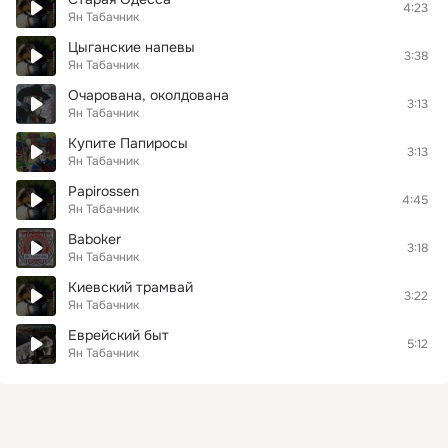
4:23
Ян Табачник
Цыганские напевы
3:38
Ян Табачник
Очарована, околдована
3:13
Ян Табачник
Купите Папиросы
3:13
Ян Табачник
Papirossen
4:45
Ян Табачник
Baboker
3:18
Ян Табачник
Киевский трамвай
3:22
Ян Табачник
Еврейский быт
5:12
Ян Табачник