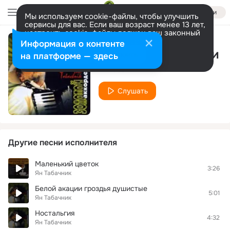
Войти
Мы используем cookie-файлы, чтобы улучшить
сервисы для вас. Если ваш возраст менее 13 лет,
настроить cookie-файлы должен ваш законный
представитель.
Больше информации
Информация о контенте
Вальс Над Волнами
Разрешить все
Настроить
на платформе — здесь
Ян Табачник
Слушать
Другие песни исполнителя
Маленький цветок
3:26
Ян Табачник
Белой акации гроздья душистые
5:01
Ян Табачник
Ностальгия
4:32
Ян Табачник