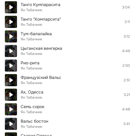
Танго Кумпарасита
3:04
Ян Табачник
Танго "Компарсита"
3:11
Ян Табачник
Тум-балалайка
3:12
Ян Табачник
Цыганская венгерка
4:49
Ян Табачник
Рио-рита
2:50
Ян Табачник
Французский Вальс
2:51
Ян Табачник
Ах, Одесса
3:21
Ян Табачник
Семь сорок
4:48
Ян Табачник
Вальс бостон
3:41
Ян Табачник
Старая Одесса