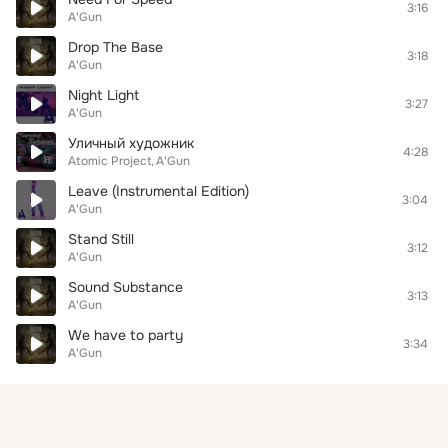
3:16
A'Gun
Drop The Base
3:18
A'Gun
Night Light
3:27
A'Gun
Уличный художник
4:28
Atomic Project
A'Gun
Leave (Instrumental Edition)
3:04
A'Gun
Stand Still
3:12
A'Gun
Sound Substance
3:13
A'Gun
We have to party
3:34
A'Gun