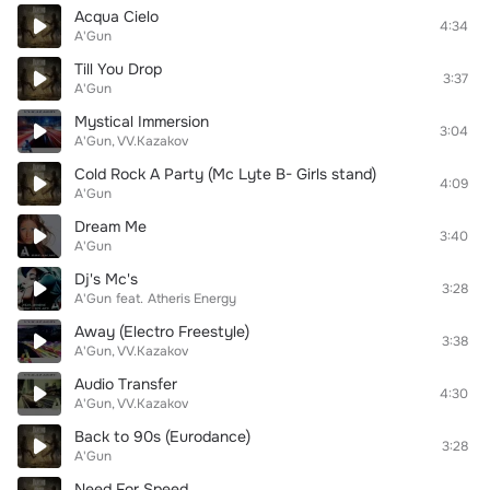
Acqua Cielo
4:34
A'Gun
Till You Drop
3:37
A'Gun
Mystical Immersion
3:04
A'Gun
VV.Kazakov
Cold Rock A Party (Mc Lyte B- Girls stand)
4:09
A'Gun
Dream Me
3:40
A'Gun
Dj's Mc's
3:28
A'Gun
feat.
Atheris Energy
Away (Electro Freestyle)
3:38
A'Gun
VV.Kazakov
Audio Transfer
4:30
A'Gun
VV.Kazakov
Back to 90s (Eurodance)
3:28
A'Gun
Need For Speed