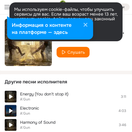
Войти
Мы используем cookie-файлы, чтобы улучшить
сервисы для вас. Если ваш возраст менее 13 лет,
настроить cookie-файлы должен ваш законный
представитель.
Больше информации
Информация о контенте
Rain (Brainburg Voc.Rain)
Разрешить все
Настроить
на платформе — здесь
A'Gun
Слушать
Другие песни исполнителя
Energy (You don't stop it)
3:11
A'Gun
Electronic
4:03
A'Gun
Harmony of Sound
3:46
A'Gun