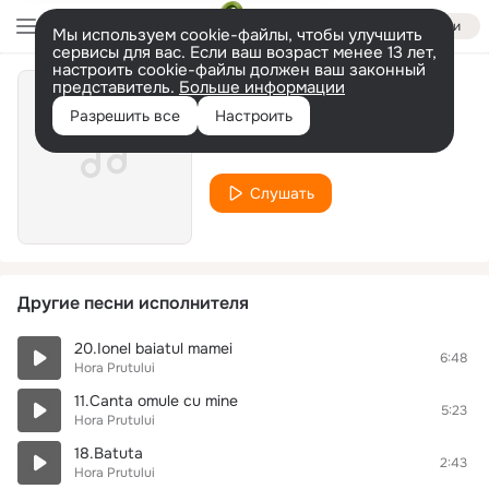
Войти
Мы используем cookie-файлы, чтобы улучшить
сервисы для вас. Если ваш возраст менее 13 лет,
настроить cookie-файлы должен ваш законный
представитель.
Больше информации
Hai la joc
Разрешить все
Настроить
Hora Prutului
Слушать
Другие песни исполнителя
20.Ionel baiatul mamei
6:48
Hora Prutului
11.Canta omule cu mine
5:23
Hora Prutului
18.Batuta
2:43
Hora Prutului