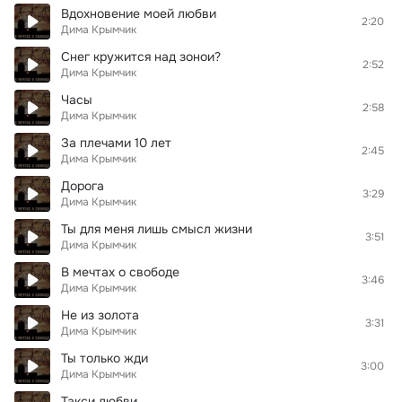
Вдохновение моей любви
2:20
Дима Крымчик
Снег кружится над зонои?
2:52
Дима Крымчик
Часы
2:58
Дима Крымчик
За плечами 10 лет
2:45
Дима Крымчик
Дорога
3:29
Дима Крымчик
Ты для меня лишь смысл жизни
3:51
Дима Крымчик
В мечтах о свободе
3:46
Дима Крымчик
Не из золота
3:31
Дима Крымчик
Ты только жди
3:00
Дима Крымчик
Такси любви