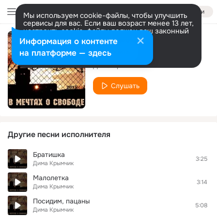
Войти
Мы используем cookie-файлы, чтобы улучшить
сервисы для вас. Если ваш возраст менее 13 лет,
настроить cookie-файлы должен ваш законный
представитель.
Больше информации
Информация о контенте
Милая
Разрешить все
Настроить
на платформе — здесь
Дима Крымчик
Слушать
Другие песни исполнителя
Братишка
3:25
Дима Крымчик
Малолетка
3:14
Дима Крымчик
Посидим, пацаны
5:08
Дима Крымчик