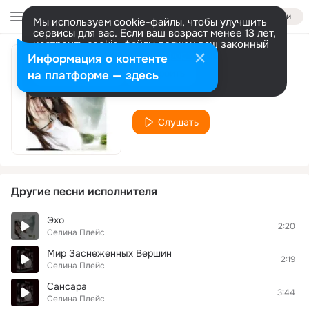
Войти
Мы используем cookie-файлы, чтобы улучшить
сервисы для вас. Если ваш возраст менее 13 лет,
настроить cookie-файлы должен ваш законный
представитель.
Больше информации
Информация о контенте
Племя Земли
Разрешить все
Настроить
на платформе — здесь
Селина Плейс
Слушать
Другие песни исполнителя
Эхо
2:20
Селина Плейс
Мир Заснеженных Вершин
2:19
Селина Плейс
Сансара
3:44
Селина Плейс