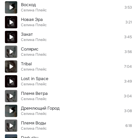
Восход
3:53
Селина Плейс
Новая Эра
3:21
Селина Плейс
Закат
3:45
Селина Плейс
Солярис
3:56
Селина Плейс
Tribal
7:04
Селина Плейс
Lost in Space
3:49
Селина Плейс
Племя Ветра
3:04
Селина Плейс
Дремлющий Город
3:08
Селина Плейс
Племя Воды
6:18
Селина Плейс
Dark sky