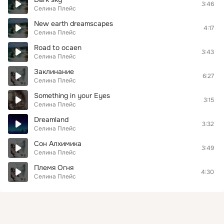
3:46
Селина Плейс
New earth dreamscapes
4:17
Селина Плейс
Road to ocaen
3:43
Селина Плейс
Заклинание
6:27
Селина Плейс
Something in your Eyes
3:15
Селина Плейс
Dreamland
3:32
Селина Плейс
Сон Алхимика
3:49
Селина Плейс
Племя Огня
4:30
Селина Плейс