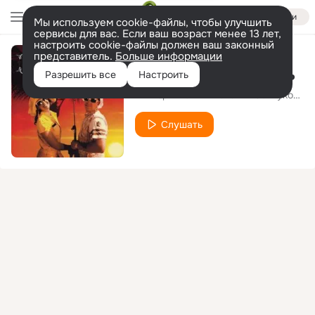
Войти
Мы используем cookie-файлы, чтобы улучшить
сервисы для вас. Если ваш возраст менее 13 лет,
настроить cookie-файлы должен ваш законный
представитель.
Больше информации
Ты сказала, поверь
Разрешить все
Настроить
Виктор Рыбин и Наталья Сенчукова
Слушать