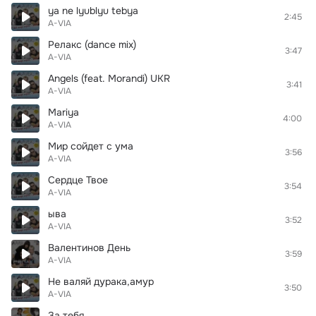
ya ne lyublyu tebya
2:45
A-VIA
Релакс (dance mix)
3:47
A-VIA
Angels (feat. Morandi) UKR
3:41
A-VIA
Mariya
4:00
A-VIA
Мир сойдет с ума
3:56
A-VIA
Сердце Твое
3:54
A-VIA
ыва
3:52
A-VIA
Валентинов День
3:59
A-VIA
Не валяй дурака,амур
3:50
A-VIA
За тебя