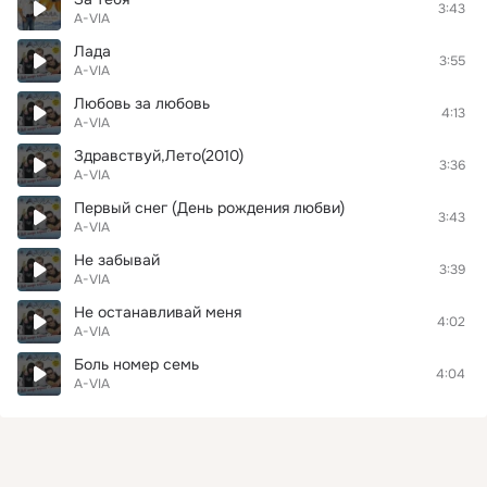
3:43
A-VIA
Лада
3:55
A-VIA
Любовь за любовь
4:13
A-VIA
Здравствуй,Лето(2010)
3:36
A-VIA
Первый снег (День рождения любви)
3:43
A-VIA
Не забывай
3:39
A-VIA
Не останавливай меня
4:02
A-VIA
Боль номер семь
4:04
A-VIA