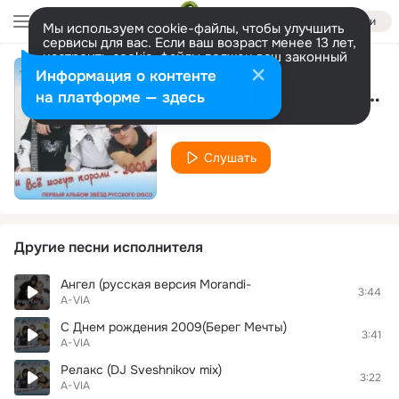
Войти
Мы используем cookie-файлы, чтобы улучшить
сервисы для вас. Если ваш возраст менее 13 лет,
настроить cookie-файлы должен ваш законный
представитель.
Больше информации
Информация о контенте
Мир К Твоим Ногам (Валентинка
Разрешить все
Настроить
на платформе — здесь
A-VIA
Слушать
Другие песни исполнителя
Ангел (русская версия Morandi-
3:44
A-VIA
С Днем рождения 2009(Берег Мечты)
3:41
A-VIA
Релакс (DJ Sveshnikov mix)
3:22
A-VIA