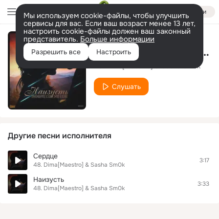
Войти
Мы используем cookie-файлы, чтобы улучшить
сервисы для вас. Если ваш возраст менее 13 лет,
настроить cookie-файлы должен ваш законный
представитель.
Больше информации
Сердцем к сердцу (при уч. KSEN
Разрешить все
Настроить
48. Dima[Maestro] & Sasha Sm0k
Слушать
Другие песни исполнителя
Сердце
3:17
48. Dima[Maestro] & Sasha Sm0k
Наизусть
3:33
48. Dima[Maestro] & Sasha Sm0k