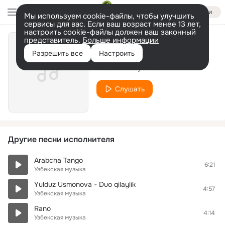
Войти
Мы используем cookie-файлы, чтобы улучшить
сервисы для вас. Если ваш возраст менее 13 лет,
настроить cookie-файлы должен ваш законный
представитель.
Больше информации
Оксана
Разрешить все
Настроить
Узбекская музыка
Слушать
Другие песни исполнителя
Arabcha Tango
6:21
Узбекская музыка
Yulduz Usmonova - Duo qilaylik
4:57
Узбекская музыка
Rano
4:14
Узбекская музыка