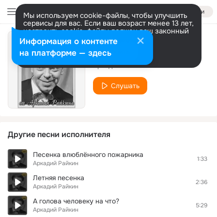
Войти
Мы используем cookie-файлы, чтобы улучшить
сервисы для вас. Если ваш возраст менее 13 лет,
настроить cookie-файлы должен ваш законный
представитель.
Больше информации
Информация о контенте
Справки
Разрешить все
Настроить
на платформе — здесь
Аркадий Райкин
Слушать
Другие песни исполнителя
Песенка влюблённого пожарника
1:33
Аркадий Райкин
Летняя песенка
2:36
Аркадий Райкин
А голова человеку на что?
5:29
Аркадий Райкин