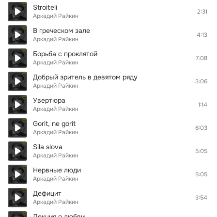
Stroiteli
2:31
Аркадий Райкин
В греческом зале
4:13
Аркадий Райкин
Борьба с проклятой
7:08
Аркадий Райкин
Добрый зритель в девятом ряду
3:06
Аркадий Райкин
Увертюра
1:14
Аркадий Райкин
Gorit, ne gorit
6:03
Аркадий Райкин
Sila slova
5:05
Аркадий Райкин
Нервные люди
5:05
Аркадий Райкин
Дефицит
3:54
Аркадий Райкин
Лекция о любви