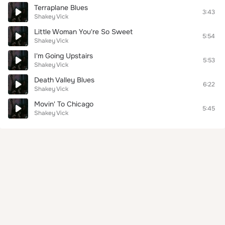
Terraplane Blues
3:43
Shakey Vick
Little Woman You're So Sweet
5:54
Shakey Vick
I'm Going Upstairs
5:53
Shakey Vick
Death Valley Blues
6:22
Shakey Vick
Movin' To Chicago
5:45
Shakey Vick