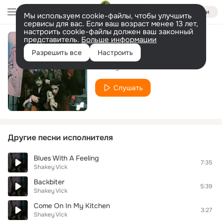
Войти
Мы используем cookie-файлы, чтобы улучшить
сервисы для вас. Если ваш возраст менее 13 лет,
настроить cookie-файлы должен ваш законный
представитель.
Больше информации
Crossroads Blues
Разрешить все
Настроить
Shakey Vick
Слушать
Другие песни исполнителя
Blues With A Feeling
7:35
Shakey Vick
Backbiter
5:39
Shakey Vick
Come On In My Kitchen
3:27
Shakey Vick