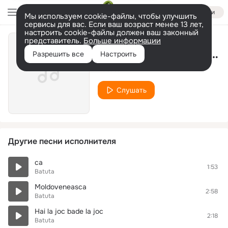
Войти
Мы используем cookie-файлы, чтобы улучшить
сервисы для вас. Если ваш возраст менее 13 лет,
настроить cookie-файлы должен ваш законный
представитель.
Больше информации
Zdubii Bateți Tare (Shantel Bucovina Club Remix)
Разрешить все
Настроить
Batuta
Слушать
Другие песни исполнителя
ca
1:53
Batuta
Moldoveneasca
2:58
Batuta
Hai la joc bade la joc
2:18
Batuta