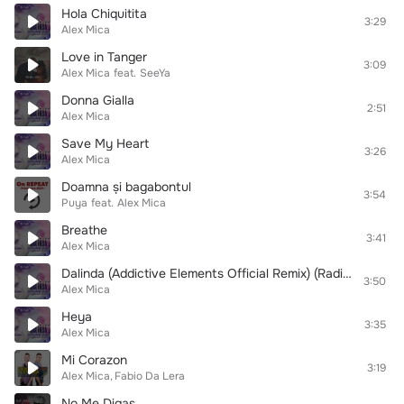
Hola Chiquitita
3:29
Alex Mica
Love in Tanger
3:09
Alex Mica
feat.
SeeYa
Donna Gialla
2:51
Alex Mica
Save My Heart
3:26
Alex Mica
Doamna și bagabontul
3:54
Puya
feat.
Alex Mica
Breathe
3:41
Alex Mica
Dalinda (Addictive Elements Official Remix) (Radio Edit)
3:50
Alex Mica
Heya
3:35
Alex Mica
Mi Corazon
3:19
Alex Mica
Fabio Da Lera
No Me Digas