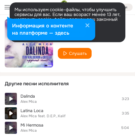
Войти
Мы используем cookie-файлы, чтобы улучшить
сервисы для вас. Если ваш возраст менее 13 лет,
настроить cookie-файлы должен ваш законный
представитель.
Больше информации
Информация о контенте
No Me Digas
Разрешить все
Настроить
на платформе — здесь
Alex Mica
Слушать
Другие песни исполнителя
Dalinda
3:23
Alex Mica
Latina Loca
3:35
Alex Mica
feat.
D.E.P.
Kalif
Mi Hermosa
5:04
Alex Mica