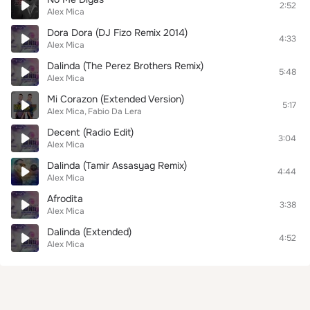
2:52
Alex Mica
Dora Dora (DJ Fizo Remix 2014)
4:33
Alex Mica
Dalinda (The Perez Brothers Remix)
5:48
Alex Mica
Mi Corazon (Extended Version)
5:17
Alex Mica
Fabio Da Lera
Decent (Radio Edit)
3:04
Alex Mica
Dalinda (Tamir Assasyag Remix)
4:44
Alex Mica
Afrodita
3:38
Alex Mica
Dalinda (Extended)
4:52
Alex Mica