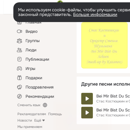
Мы используем cookie-файлы, чтобы улучшить сервис
законный представитель.
Больше информации
Левая
Главная
колонка
Видео
Группы
Люди
Публикации
Игры
Подарки
Другие песни исполн
Поздравления
Bei Mir Bist Du S
Рекомендации
Стас Костюшкин и 
Сменить язык
Bei Mir Bist Du S
Рекламодателям
Помощь
Стас Костюшкин и 
Новости
Ещё
Мы применяем