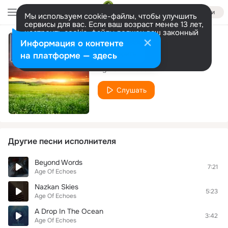
Войти
Мы используем cookie-файлы, чтобы улучшить
сервисы для вас. Если ваш возраст менее 13 лет,
настроить cookie-файлы должен ваш законный
представитель.
Больше информации
Информация о контенте
Cloudcover
Разрешить все
Настроить
на платформе — здесь
Age Of Echoes
Слушать
Другие песни исполнителя
Beyond Words
7:21
Age Of Echoes
Nazkan Skies
5:23
Age Of Echoes
A Drop In The Ocean
3:42
Age Of Echoes