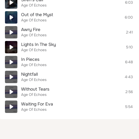
6:03
Age Of Echoes
Out of the Myst
6:00
Age Of Echoes
Awry Fire
2:41
Age Of Echoes
Lights In The Sky
5:10
Age Of Echoes
In Pieces
6:48
Age Of Echoes
Nightfall
4:43
Age Of Echoes
Without Tears
2:56
Age Of Echoes
Waiting For Eva
5:54
Age Of Echoes