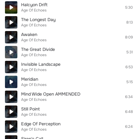
Halcyon Drift
5:30
Age Of Echoes
The Longest Day
8:13
Age Of Echoes
Awaken
8:09
Age Of Echoes
The Great Divide
5:31
Age Of Echoes
Invisible Landscape
6:53
Age Of Echoes
Meridian
5:15
Age Of Echoes
Mind Wide Open AMMENDED
6:34
Age Of Echoes
Still Point
6:48
Age Of Echoes
Edge Of Perception
6:24
Age Of Echoes
Siren's Call