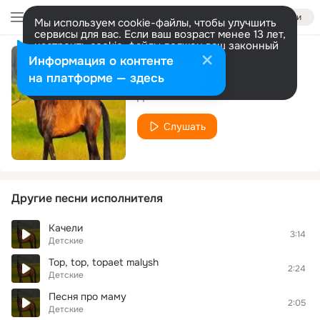
Войти
Мы используем cookie-файлы, чтобы улучшить
сервисы для вас. Если ваш возраст менее 13 лет,
настроить cookie-файлы должен ваш законный
представитель.
Больше информации
Информация о контенте
Баю Баюшки Баю
Разрешить все
Настроить
на платформе — здесь
Детские
Слушать
Другие песни исполнителя
Качели
3:14
Детские
Top, top, topaet malysh
2:24
Детские
Песня про маму
2:05
Детские