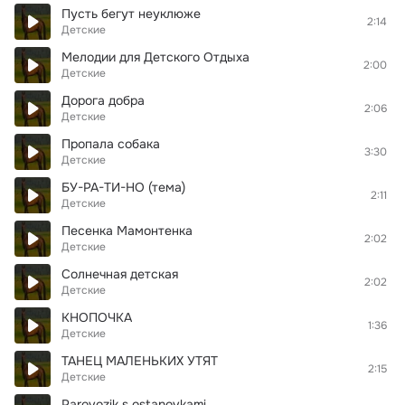
Пусть бегут неуклюже
2:14
Детские
Мелодии для Детского Отдыха
2:00
Детские
Дорога добра
2:06
Детские
Пропала собака
3:30
Детские
БУ-РА-ТИ-НО (тема)
2:11
Детские
Песенка Мамонтенка
2:02
Детские
Солнечная детская
2:02
Детские
КНОПОЧКА
1:36
Детские
ТАНЕЦ МАЛЕНЬКИХ УТЯТ
2:15
Детские
Parovozik s ostanovkami