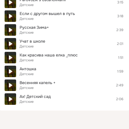
3:15
Детские
Если с другом вышел в путь
3:18
Детские
Русская Зима+
2:39
Детские
Учат в школе
2:01
Детские
Как красива наша елка _плюс
1:51
Детские
Антошка
1:59
Детские
Весенняя капель +
2:49
Детские
Ах! Детский сад
2:06
Детские