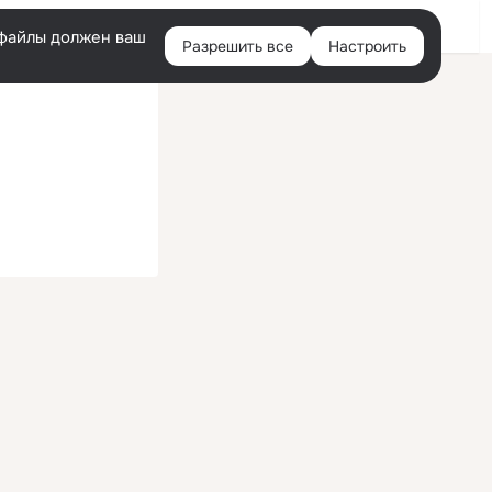
Войти
e-файлы должен ваш
Разрешить все
Настроить
Правая
колонка