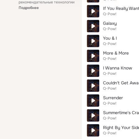
рекомендательные технологии
Подробнее
If You Really Wan
Q-Pow!
Galaxy
Q-Pow!
You & I
Q-Pow!
More & More
Q-Pow!
I Wanna Know
Q-Pow!
Couldn't Get Awa
Q-Pow!
Surrender
Q-Pow!
Summertime's Cr
Q-Pow!
Right By Your Sid
Q-Pow!