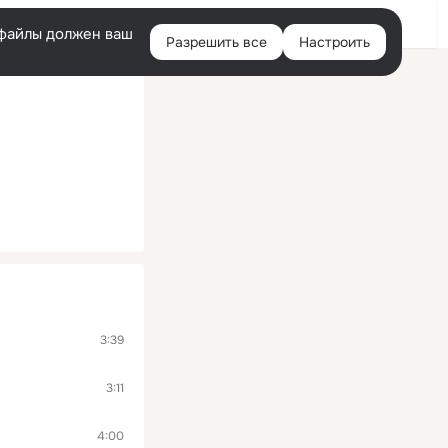
Войти
e-файлы должен ваш
Разрешить все
Настроить
Правая
колонка
3:39
3:11
4:00