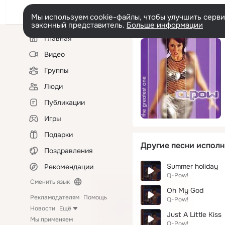
Мы используем cookie-файлы, чтобы улучшить сервис
законный представитель.
Больше информации
Левая
Главная
колонка
Видео
Группы
Люди
Публикации
Игры
Подарки
Другие песни исполн
Поздравления
Summer holiday
Рекомендации
Q-Pow!
Сменить язык
Oh My God
Рекламодателям
Помощь
Q-Pow!
Новости
Ещё
Just A Little Kiss
Мы применяем
Q-Pow!