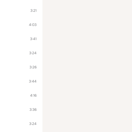
3:21
4:03
3:41
3:24
3:26
3:44
4:16
3:36
3:24