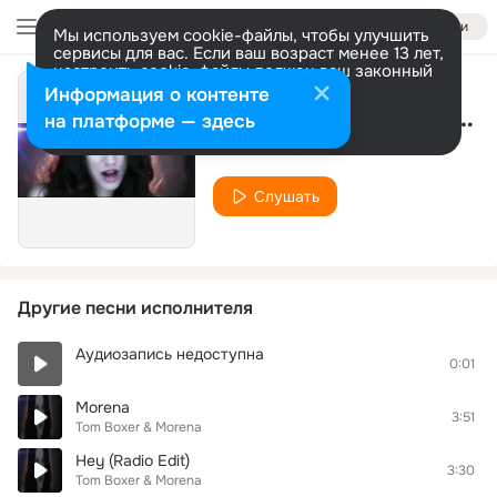
Войти
Мы используем cookie-файлы, чтобы улучшить
сервисы для вас. Если ваш возраст менее 13 лет,
настроить cookie-файлы должен ваш законный
представитель.
Больше информации
Информация о контенте
Heartbreak (Radio Mix)
Разрешить все
Настроить
на платформе — здесь
Tom Boxer & Morena
Слушать
Другие песни исполнителя
Аудиозапись недоступна
0:01
Morena
3:51
Tom Boxer & Morena
Hey (Radio Edit)
3:30
Tom Boxer & Morena