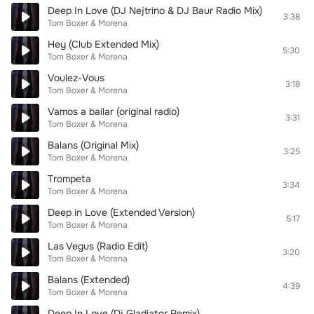
Deep In Love (DJ Nejtrino & DJ Baur Radio Mix)
3:38
Tom Boxer & Morena
Hey (Club Extended Mix)
5:30
Tom Boxer & Morena
Voulez-Vous
3:18
Tom Boxer & Morena
Vamos a bailar (original radio)
3:31
Tom Boxer & Morena
Balans (Original Mix)
3:25
Tom Boxer & Morena
Trompeta
3:34
Tom Boxer & Morena
Deep in Love (Extended Version)
5:17
Tom Boxer & Morena
Las Vegus (Radio Edit)
3:20
Tom Boxer & Morena
Balans (Extended)
4:39
Tom Boxer & Morena
Deep In Love (Dj Gladiator Remix)