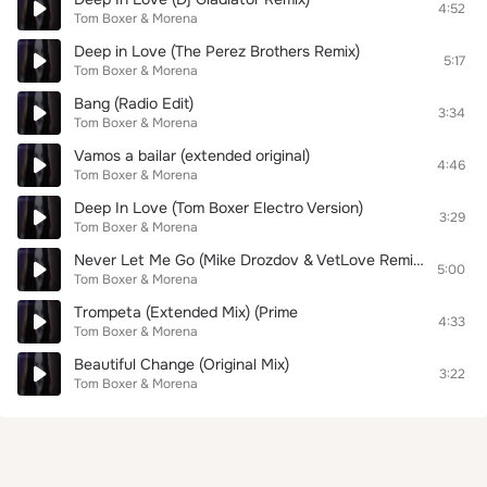
4:52
Tom Boxer & Morena
Deep in Love (The Perez Brothers Remix)
5:17
Tom Boxer & Morena
Bang (Radio Edit)
3:34
Tom Boxer & Morena
Vamos a bailar (extended original)
4:46
Tom Boxer & Morena
Deep In Love (Tom Boxer Electro Version)
3:29
Tom Boxer & Morena
Never Let Me Go (Mike Drozdov & VetLove Remix)
5:00
Tom Boxer & Morena
Trompeta (Extended Mix) (Prime
4:33
Tom Boxer & Morena
Beautiful Change (Original Mix)
3:22
Tom Boxer & Morena