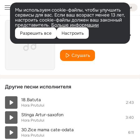
Войти
Мы используем cookie-файлы, чтобы улучшить
сервисы для вас. Если ваш возраст менее 13 лет,
настроить cookie-файлы должен ваш законный
представитель.
Больше информации
11.Canta omule cu mine
Разрешить все
Настроить
Hora Prutului
Слушать
Другие песни исполнителя
18.Batuta
2:43
Hora Prutului
Stinga Artur-saxofon
3:40
Hora Prutului
30.Zice mama cate-odata
6:11
Hora Prutului