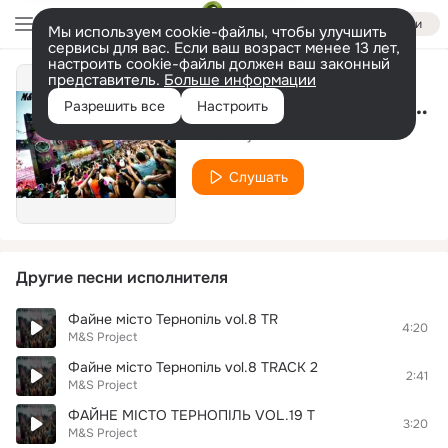
Войти
Мы используем cookie-файлы, чтобы улучшить
сервисы для вас. Если ваш возраст менее 13 лет,
настроить cookie-файлы должен ваш законный
представитель.
Больше информации
F**K YEAH #Track.8 [BONUS]
Разрешить все
Настроить
M&S Project
Слушать
Другие песни исполнителя
Файне місто Тернопіль vol.8 TR
4:20
M&S Project
Файне місто Тернопіль vol.8 TRACK 2
2:41
M&S Project
ФАЙНЕ МІСТО ТЕРНОПІЛЬ VOL.19 T
3:20
M&S Project